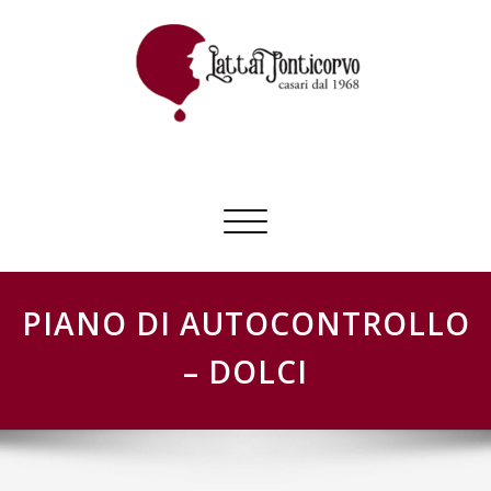
Skip
to
content
GESTIONE SCHEDE LATTAI PONTICORVO
Commuta
navigazione
PIANO DI AUTOCONTROLLO
– DOLCI