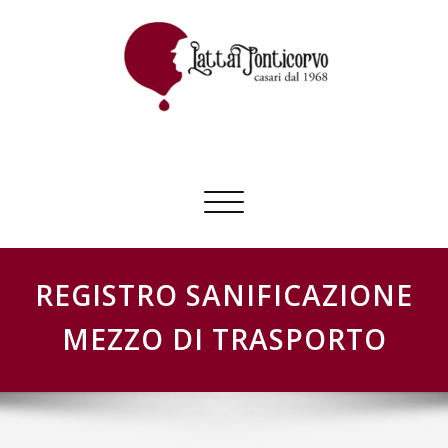
Skip
to
content
GESTIONE SCHEDE LATTAI PONTICORVO
Commuta
navigazione
REGISTRO SANIFICAZIONE
MEZZO DI TRASPORTO