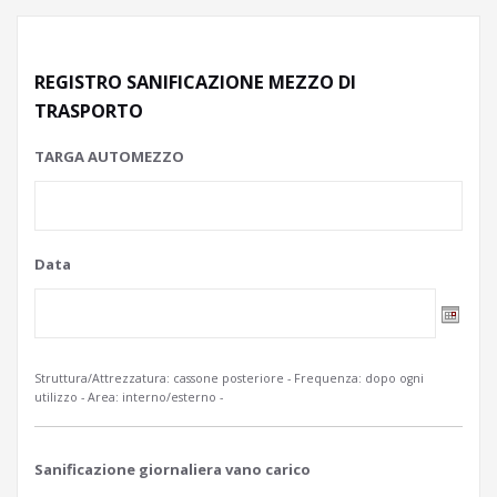
REGISTRO SANIFICAZIONE MEZZO DI
TRASPORTO
TARGA AUTOMEZZO
Data
Formato
data:GG
Struttura/Attrezzatura: cassone posteriore - Frequenza: dopo ogni
slash
utilizzo - Area: interno/esterno -
MM
slash
AAAA
Sanificazione giornaliera vano carico