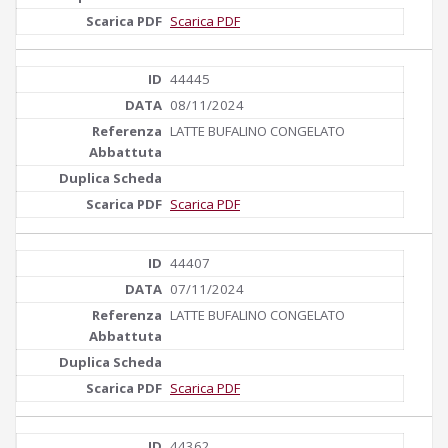
Scarica PDF
44445
08/11/2024
LATTE BUFALINO CONGELATO
Scarica PDF
44407
07/11/2024
LATTE BUFALINO CONGELATO
Scarica PDF
44362