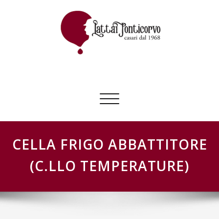
Skip
to
content
GESTIONE SCHEDE LATTAI PONTICORVO
Commuta
navigazione
CELLA FRIGO ABBATTITORE
(C.LLO TEMPERATURE)