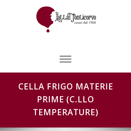
Skip
to
content
GESTIONE SCHEDE LATTAI PONTICORVO
Commuta
navigazione
CELLA FRIGO MATERIE
PRIME (C.LLO
TEMPERATURE)