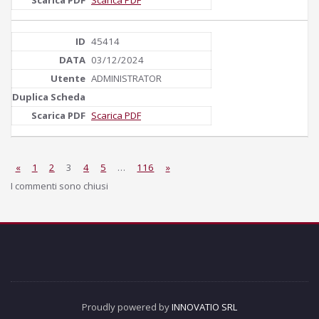
45414
03/12/2024
ADMINISTRATOR
Scarica PDF
«
1
2
3
4
5
…
116
»
I commenti sono chiusi
Proudly powered by
INNOVATIO SRL