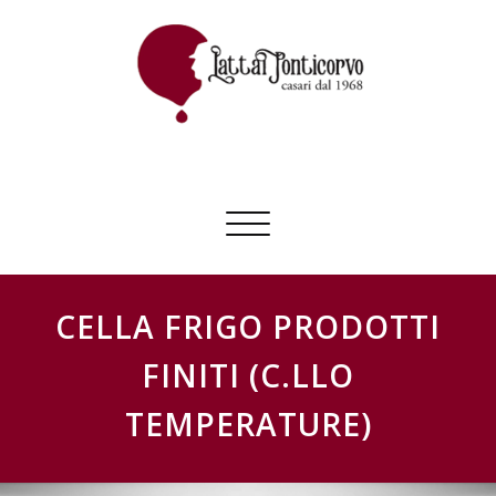
Skip
to
content
GESTIONE SCHEDE LATTAI PONTICORVO
Commuta
navigazione
CELLA FRIGO PRODOTTI
FINITI (C.LLO
TEMPERATURE)