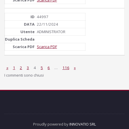
44997
22/11/2024
ADMINISTRATOR
Scarica PDF
«
1
2
3
4
5
6
…
116
»
I commenti sono chiusi
Proudly powered by
INNOVATIO SRL