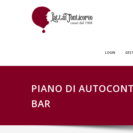
Skip
GESTIONE SCH
to
content
LOGIN
GES
PIANO DI AUTOCONT
BAR