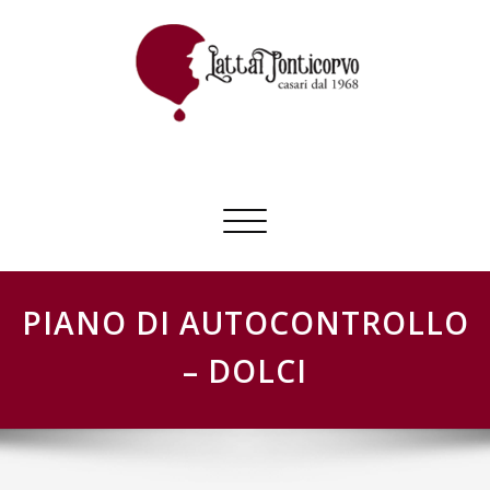
Skip
to
content
GESTIONE SCHEDE LATTAI PONTICORVO
Commuta
navigazione
PIANO DI AUTOCONTROLLO
– DOLCI