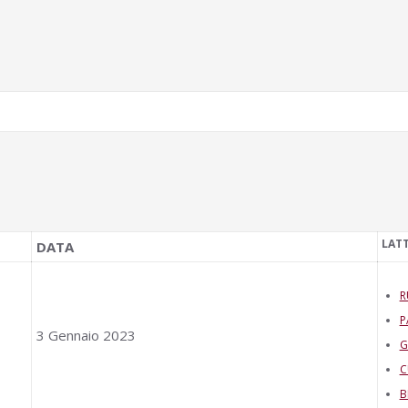
LAT
DATA
R
P
3 Gennaio 2023
G
C
B