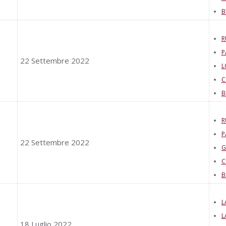
B
R
P
22 Settembre 2022
L
C
B
R
P
22 Settembre 2022
G
C
B
L
L
18 Luglio 2022