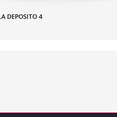
A DEPOSITO 4