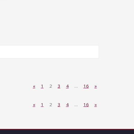
«
1
2
3
4
…
16
»
«
1
2
3
4
…
16
»