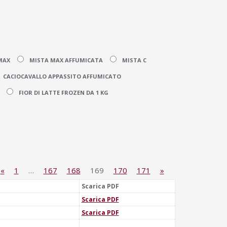
MAX
MISTA MAX AFFUMICATA
MISTA C
CACIOCAVALLO APPASSITO AFFUMICATO
FIOR DI LATTE FROZEN DA 1 KG
«
1
…
167
168
169
170
171
»
Scarica PDF
Scarica PDF
Scarica PDF