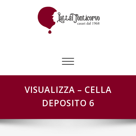
Skip
to
content
GESTIONE SCHEDE LATTAI PONTICORVO
Commuta
navigazione
VISUALIZZA – CELLA
DEPOSITO 6