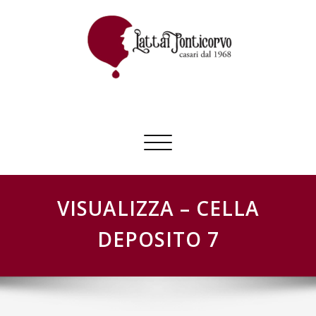
Skip
to
content
GESTIONE SCHEDE LATTAI PONTICORVO
Commuta
navigazione
VISUALIZZA – CELLA
DEPOSITO 7