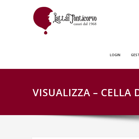
Skip
GESTIONE SCH
to
content
LOGIN
GES
VISUALIZZA – CELLA 