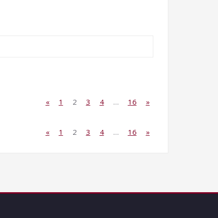
«
1
2
3
4
…
16
»
«
1
2
3
4
…
16
»