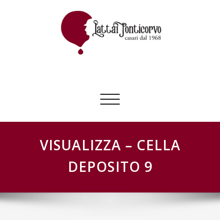
Skip
to
content
GESTIONE SCHEDE LATTAI PONTICORVO
Commuta
navigazione
VISUALIZZA – CELLA
DEPOSITO 9