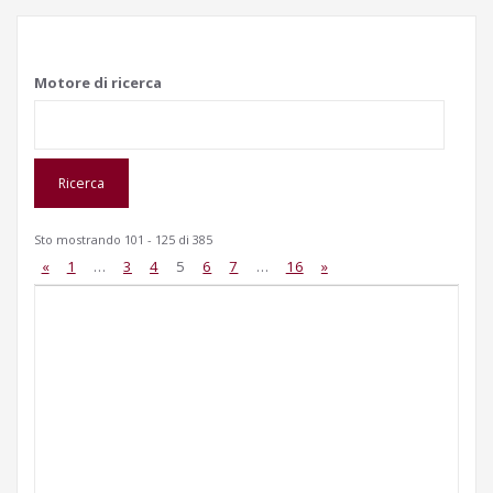
Motore di ricerca
Sto mostrando 101 - 125 di 385
«
1
…
3
4
5
6
7
…
16
»