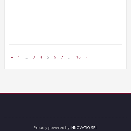
«
1
…
3
4
5
6
7
…
16
»
Proudly powered by
INNOVATIO SRL