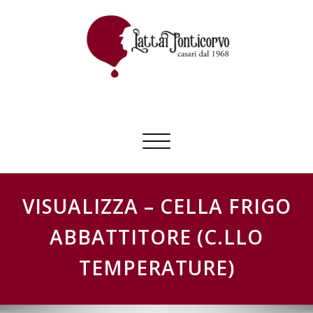
Skip
to
content
GESTIONE SCHEDE LATTAI PONTICORVO
Commuta
navigazione
VISUALIZZA – CELLA FRIGO
ABBATTITORE (C.LLO
TEMPERATURE)