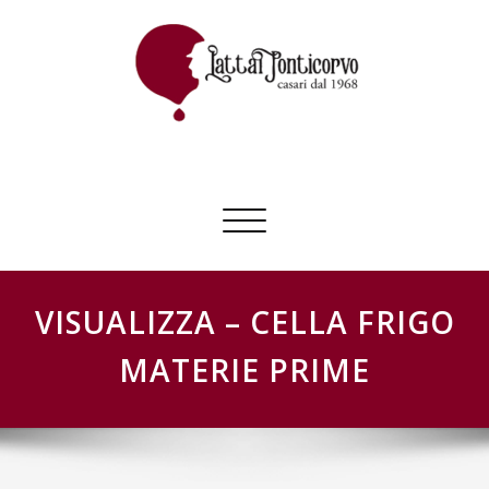
Skip
to
content
GESTIONE SCHEDE LATTAI PONTICORVO
Commuta
navigazione
VISUALIZZA – CELLA FRIGO
MATERIE PRIME