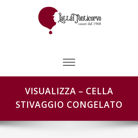
Skip
to
content
GESTIONE SCHEDE LATTAI PONTICORVO
Commuta
navigazione
VISUALIZZA – CELLA
STIVAGGIO CONGELATO