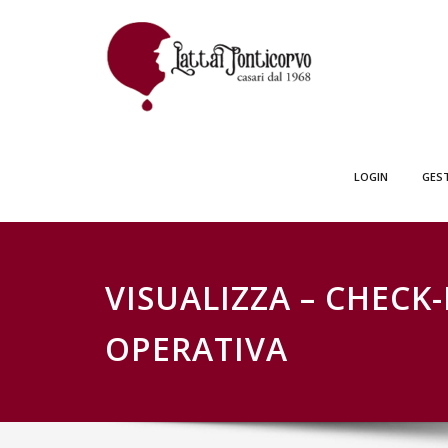
Skip
GESTIONE SCH
to
content
LOGIN
GES
VISUALIZZA – CHECK-
OPERATIVA