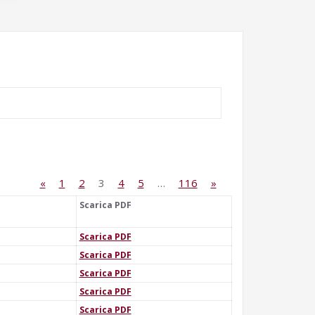
«
1
2
3
4
5
…
116
»
Scarica PDF
Scarica PDF
Scarica PDF
Scarica PDF
Scarica PDF
Scarica PDF