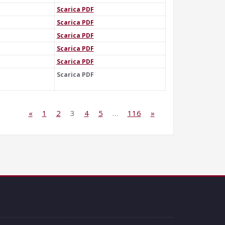
Scarica PDF
Scarica PDF
Scarica PDF
Scarica PDF
Scarica PDF
Scarica PDF
«
1
2
3
4
5
…
116
»