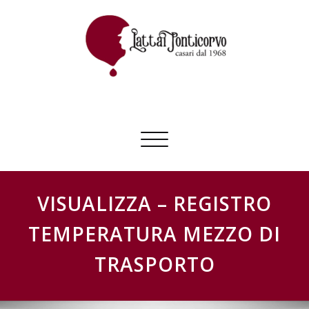
Skip
to
content
GESTIONE SCHEDE LATTAI PONTICORVO
Commuta
navigazione
VISUALIZZA – REGISTRO
TEMPERATURA MEZZO DI
TRASPORTO