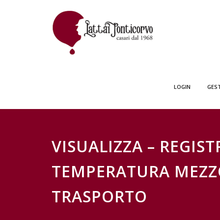
Skip
GESTIONE SCH
to
content
LOGIN
GES
VISUALIZZA – REGIS
TEMPERATURA MEZZ
TRASPORTO