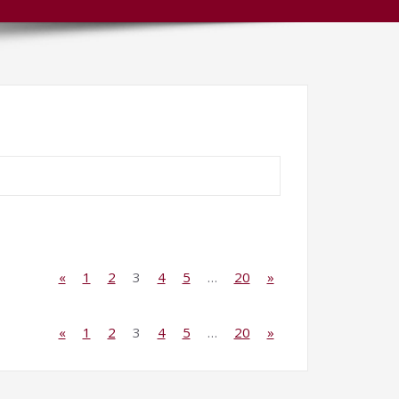
«
1
2
3
4
5
…
20
»
«
1
2
3
4
5
…
20
»