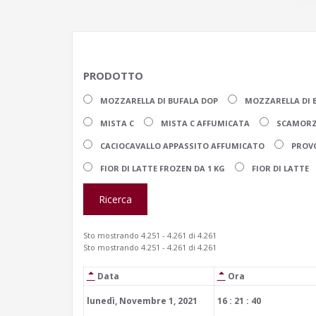
PRODOTTO
MOZZARELLA DI BUFALA DOP
MOZZARELLA DI 
MISTA C
MISTA C AFFUMICATA
SCAMORZ
CACIOCAVALLO APPASSITO AFFUMICATO
PROV
FIOR DI LATTE FROZEN DA 1 KG
FIOR DI LATTE
Sto mostrando 4.251 - 4.261 di 4.261
Sto mostrando 4.251 - 4.261 di 4.261
Data
Ora
lunedì, Novembre 1, 2021
16 : 21 : 40