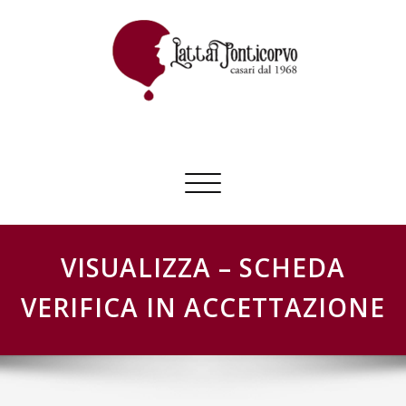
Skip
to
content
GESTIONE SCHEDE LATTAI PONTICORVO
Commuta
navigazione
VISUALIZZA – SCHEDA
VERIFICA IN ACCETTAZIONE