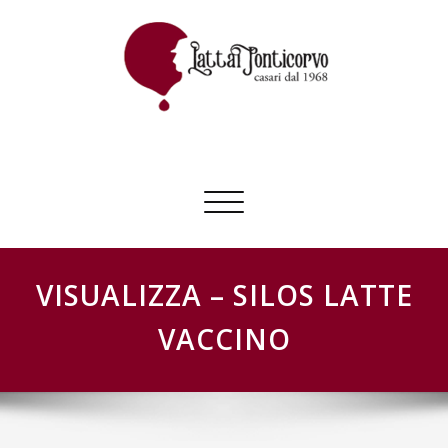
Skip
to
content
GESTIONE SCHEDE LATTAI PONTICORVO
Commuta
navigazione
VISUALIZZA – SILOS LATTE
VACCINO