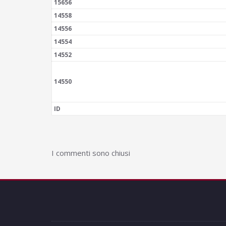
15656
14558
14556
14554
14552
14550
ID
I commenti sono chiusi