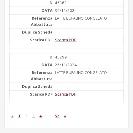
45362
30/11/2024
LATTE BUFALINO CONGELATO
Scarica PDF
45299
26/11/2024
LATTE BUFALINO CONGELATO
Scarica PDF
«
1
2
3
4
…
52
»