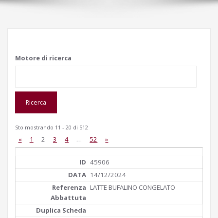
Motore di ricerca
Sto mostrando 11 - 20 di 512
«
1
2
3
4
…
52
»
45906
14/12/2024
LATTE BUFALINO CONGELATO