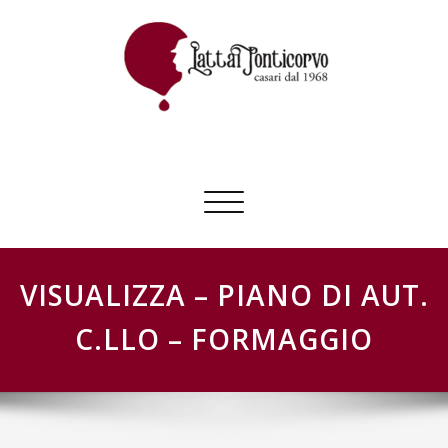
Skip
to
content
GESTIONE SCHEDE LATTAI PONTICORVO
Commuta
navigazione
VISUALIZZA – PIANO DI AUT.
C.LLO – FORMAGGIO