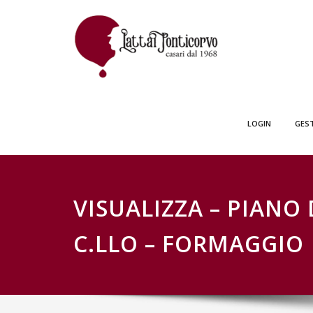
Skip
GESTIONE SCH
to
content
LOGIN
GES
VISUALIZZA – PIANO 
C.LLO – FORMAGGIO