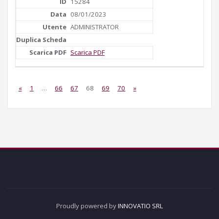
15284
08/01/2023
ADMINISTRATOR
Scarica PDF
«
1
…
66
67
68
69
70
»
Proudly powered by
INNOVATIO SRL