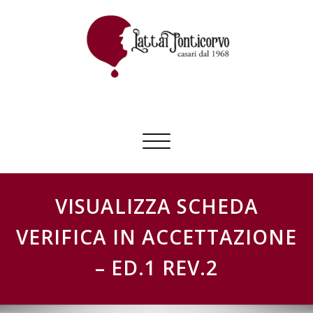
Skip
to
content
GESTIONE SCHEDE LATTAI PONTICORVO
Commuta
navigazione
VISUALIZZA SCHEDA
VERIFICA IN ACCETTAZIONE
– ED.1 REV.2