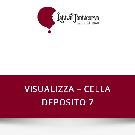
Skip
to
content
GESTIONE SCHEDE LATTAI PONTICORVO
Commuta
navigazione
VISUALIZZA – CELLA
DEPOSITO 7