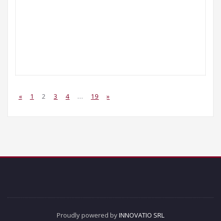
«
1
2
3
4
…
19
»
Proudly powered by
INNOVATIO SRL