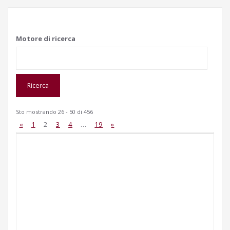
Motore di ricerca
Sto mostrando 26 - 50 di 456
«
1
2
3
4
…
19
»