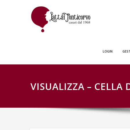
Skip
GESTIONE SCH
to
content
LOGIN
GES
VISUALIZZA – CELLA 