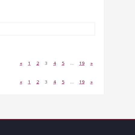
«
1
2
3
4
5
…
19
»
«
1
2
3
4
5
…
19
»