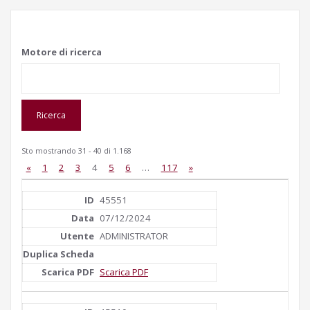
Motore di ricerca
Sto mostrando 31 - 40 di 1.168
«
1
2
3
4
5
6
…
117
»
45551
07/12/2024
ADMINISTRATOR
Scarica PDF