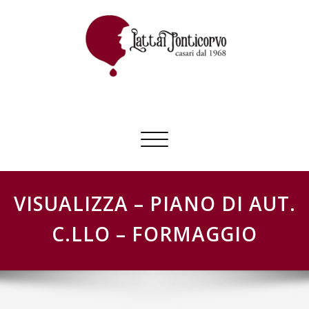
Skip
to
content
GESTIONE SCHEDE LATTAI PONTICORVO
Commuta
navigazione
VISUALIZZA – PIANO DI AUT.
C.LLO – FORMAGGIO